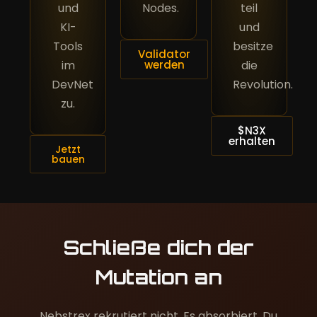
und
Nodes.
teil
KI-
und
Tools
besitze
Validator
im
werden
die
DevNet
Revolution.
zu.
$N3X
erhalten
Jetzt
bauen
Schließe dich der
Mutation an
Nebstrex rekrutiert nicht. Es absorbiert. Du