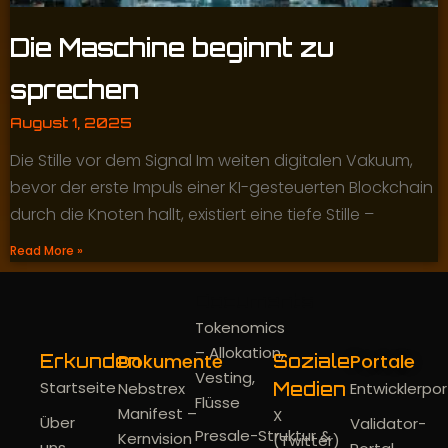
Die Maschine beginnt zu
sprechen
August 1, 2025
Die Stille vor dem Signal Im weiten digitalen Vakuum,
bevor der erste Impuls einer KI-gesteuerten Blockchain
durch die Knoten hallt, existiert eine tiefe Stille –
Read More »
Documents
Tokenomics
– Allokation,
Dokumente
Portale
Erkunden
Soziale
Vesting,
Startseite
Nebstrex
Medien
Entwicklerpor
Flüsse
Manifest –
X
Über
Validator-
Presale-Struktur &
Kernvision
(Twitter)
uns