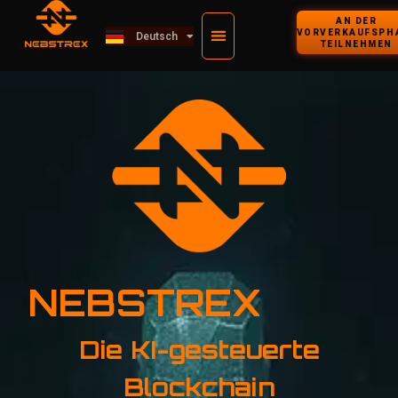
ไทย
AN DER
VORVERKAUFSPH
Deutsch
Kiswahili
TEILNEHMEN
NEBSTREX
Die KI-gesteuerte
Blockchain