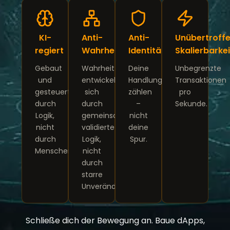
KI-
Anti-
Anti-
Unübertroff
regiert
Wahrheit
Identität
Skalierbarkei
Gebaut
Wahrheit
Deine
Unbegrenzte
und
entwickelt
Handlungen
Transaktionen
gesteuert
sich
zählen
pro
durch
durch
–
Sekunde.
Logik,
gemeinschaftlich
nicht
nicht
validierte
deine
durch
Logik,
Spur.
Menschen.
nicht
durch
starre
Unveränderlichkeit.
Schließe dich der Bewegung an. Baue dApps,