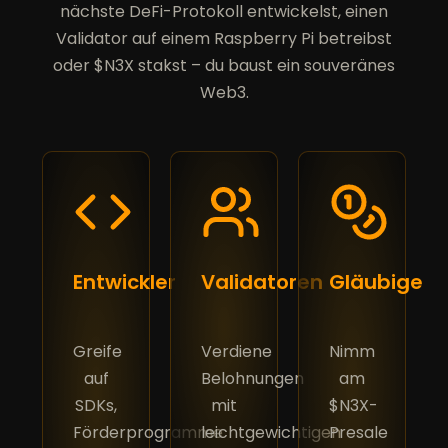
nächste DeFi-Protokoll entwickelst, einen
Validator auf einem Raspberry Pi betreibst
oder $N3X stakst – du baust ein souveränes
Web3.
Entwickler
Validatoren
Gläubige
Greife
Verdiene
Nimm
auf
Belohnungen
am
SDKs,
mit
$N3X-
Förderprogramme
leichtgewichtigen
Presale