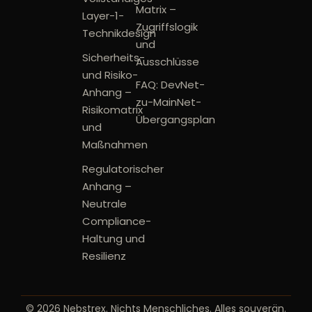
Matrix –
Layer-1-
Zugriffslogik
Technikdesign
und
Sicherheits-
Ausschlüsse
und Risiko-
FAQ: DevNet-
Anhang –
zu-MainNet-
Risikomatrix
Übergangsplan
und
Maßnahmen
Regulatorischer
Anhang –
Neutrale
Compliance-
Haltung und
Resilienz
© 2026 Nebstrex. Nichts Menschliches. Alles souverän.