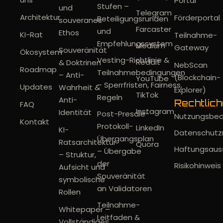
Portal
Stufen –
und
Telegram
Architektur
Förderportal
Beteiligungsrunden
souveranes
Farcaster
und
Ethos
KI-Rat
Teilnahme-
Empfehlungssystem
Medium
Gateway
Souveränität
Ökosystem
Vesting-Richtlinie &
Reddit
& Doktrinen
NebScan
Roadmap
Teilnahmebedingungen
– Anti-
(Blockchain-
YouTube
– Sperrfristen, Fairness,
Updates
Wahrheit &
Explorer)
TikTok
Regeln
Anti-
Rechtlic
FAQ
Instagram
Identität
Post-Presale-
Nutzungsbe
Kontakt
Protokoll-
LinkedIn
KI-
Datenschutzri
Übergangsplan
Ratsarchitektur
Quora
Haftungsaus
– Übergabe
– Struktur,
der
Risikohinweis
Aufsicht und
Souveränität
symbolische
an Validatoren
Rollen
Teilnahme-
Whitepaper –
Leitfaden &
Vollständiges