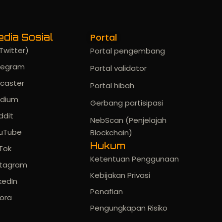
Portal
dia Sosial
Twitter)
Portal pengembang
legram
Portal validator
rcaster
Portal hibah
dium
Gerbang partisipasi
ddit
NebScan (Penjelajah
uTube
Blockchain)
Hukum
kTok
Ketentuan Penggunaan
stagram
Kebijakan Privasi
kedIn
Penafian
ora
Pengungkapan Risiko