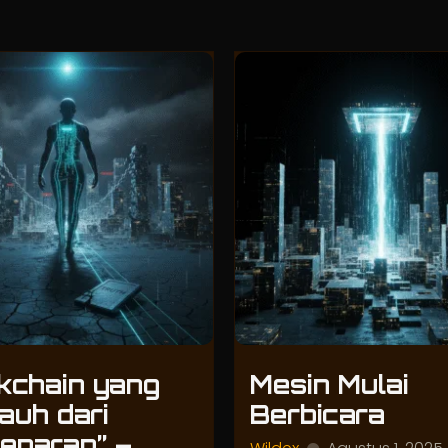
kchain yang
Mesin Mulai
auh dari
Berbicara
enaran” –