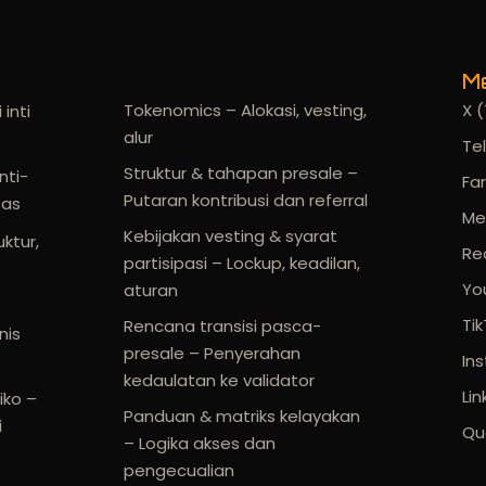
Documents
Me
Tokenomics – Alokasi, vesting,
X (
inti
alur
Te
Struktur & tahapan presale –
nti-
Fa
Putaran kontribusi dan referral
tas
Me
Kebijakan vesting & syarat
uktur,
Re
partisipasi – Lockup, keadilan,
Yo
aturan
Ti
Rencana transisi pasca-
nis
presale – Penyerahan
In
kedaulatan ke validator
Lin
iko –
Panduan & matriks kelayakan
i
Qu
– Logika akses dan
pengecualian