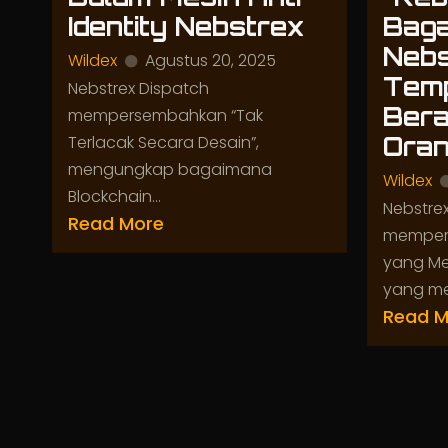
Identity Nebstrex
Bag
Nebs
Wildex
Agustus 20, 2025
Temp
Nebstrex Dispatch
Bera
mempersembahkan “Tak
Terlacak Secara Desain”,
Oran
mengungkap bagaimana
Wildex
Blockchain...
Nebstre
Read More
memper
yang Me
yang men
Read M