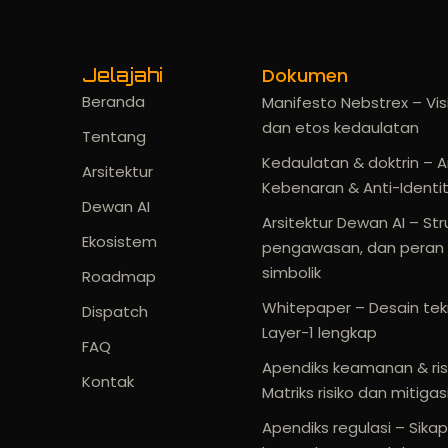
Dokumen
Jelajahi
Beranda
Manifesto Nebstrex – Visi 
dan etos kedaulatan
Tentang
Kedaulatan & doktrin – A
Arsitektur
Kebenaran & Anti-Identi
Dewan AI
Arsitektur Dewan AI – Str
Ekosistem
pengawasan, dan peran
simbolik
Roadmap
Whitepaper – Desain tek
Dispatch
Layer-1 lengkap
FAQ
Apendiks keamanan & ris
Kontak
Matriks risiko dan mitigas
Apendiks regulasi – Sikap