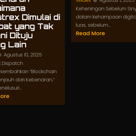
Wildex
Agustus 1, 2025
aimana
Keheningan Sebelum Siny
trex Dimulai di
dalam kehampaan digita
at yang Tak
luas, sebelum...
Read More
ni Dituju
g Lain
Agustus 10, 2025
x Dispatch
sembahkan “Blockchain
njauh dari Kebenaran,”
elusuri...
ore