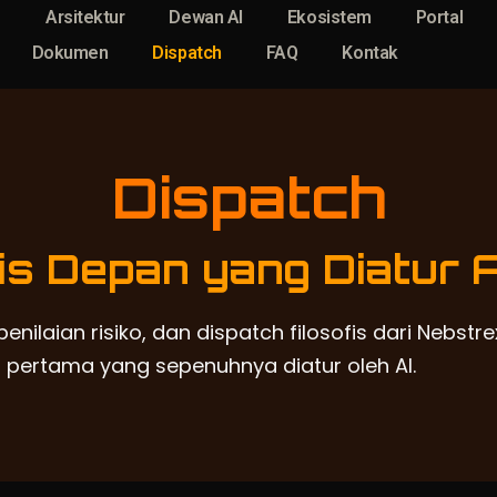
g
Arsitektur
Dewan AI
Ekosistem
Portal
Dokumen
Dispatch
FAQ
Kontak
Dispatch
ris Depan yang Diatur A
penilaian risiko, dan dispatch filosofis dari Nebstr
 pertama yang sepenuhnya diatur oleh AI.