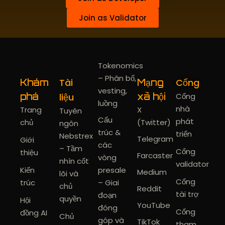
Join as Validator
Documents
Tokenomics
– Phân bổ,
Tài
Cổng
Khám
Mạng
vesting,
phá
liệu
xã hội
Cổng
luồng
nhà
Trang
X
Tuyên
Cấu
phát
chủ
(Twitter)
ngôn
trúc &
triển
Nebstrex
Telegram
Giới
các
– Tầm
Cổng
thiệu
Farcaster
vòng
nhìn cốt
validator
Kiến
presale
Medium
lõi và
Cổng
trúc
– Giai
chủ
Reddit
tài trợ
đoạn
quyền
Hội
YouTube
đóng
Cổng
đồng AI
Chủ
góp và
TikTok
tham