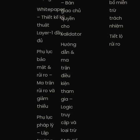
bố miễn
– Bàn
Whitepaper
trừ
giao chủ
– Thiết kế kỹ
trách
quyền
thuật
nhiệm
cho
Layer-1 đầy
validator
Tiết lộ
đủ
rủi ro
Hướng
Phụ lục
dẫn &
bảo
ma
mật &
trận
rủi ro –
điều
Ma trận
kiện
rủi ro và
tham
giảm
gia –
thiểu
Logic
truy
Phụ lục
cập và
pháp lý
loại trừ
– Lập