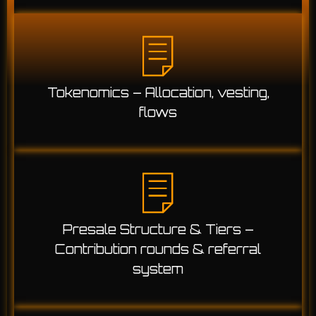
Tokenomics – Allocation, vesting,
flows
Presale Structure & Tiers –
Contribution rounds & referral
system