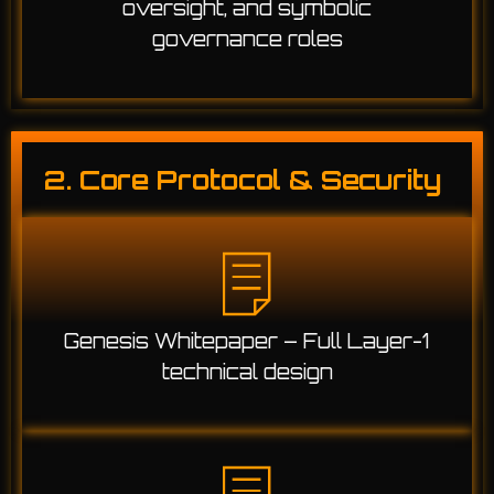
oversight, and symbolic
governance roles
2. Core Protocol & Security
Genesis Whitepaper – Full Layer-1
technical design