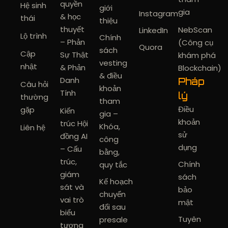
quyền
Hệ sinh
giới
gia
Instagram
& học
thái
thiệu
thuyết
NebScan
LinkedIn
Lộ trình
Chính
– Phản
(Công cụ
Quora
sách
Cập
Sự Thật
khám phá
vesting
nhật
& Phản
Blockchain)
& điều
Danh
Pháp
Câu hỏi
khoản
Tính
lý
thường
tham
Điều
gặp
Kiến
gia –
khoản
trúc Hội
Khóa,
Liên hệ
sử
đồng AI
công
dụng
– Cấu
bằng,
trúc,
Chính
quy tắc
giám
sách
Kế hoạch
sát và
bảo
chuyển
vai trò
mật
đổi sau
biểu
Tuyên
presale
tượng