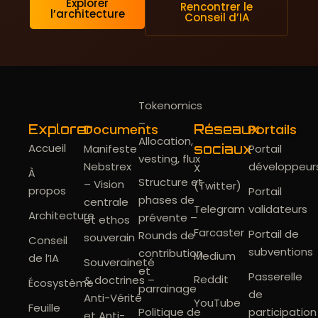
Explorer
Rencontrer le
l’architecture
Conseil d’IA
Documents
Tokenomics
–
Documents
Portails
Explorer
Réseaux
Allocation,
Accueil
Manifeste
sociaux
Portail
vesting, flux
Nebstrex
développeur
X
À
Structure et
– Vision
(Twitter)
propos
Portail
phases de
centrale
Telegram
validateurs
Architecture
prévente –
et ethos
Farcaster
Portail de
Rounds de
souverain
Conseil
subventions
contribution
Medium
de l’IA
Souveraineté
et
Passerelle
Reddit
& doctrines –
Écosystème
parrainage
de
Anti-Vérité
YouTube
Feuille
Politique de
participation
et Anti-