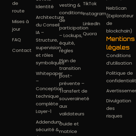
de
TikTok
vesting &
Identité
NebScan
route
conditions
Instagram
(Explorateur
Architecture
de
Mises à
de
LinkedIn
du Conseil
participation
jour
blockchain)
IA –
Quora
– Lockups,
Mentions
FAQ
Structure,
équité,
légales
supervision
Contact
règles
et rôles
Conditions
Plan de
symboliques
d’utilisation
transition
Politique de
Whitepaper
post-
confidentiali
–
prévente –
Conception
Avertisseme
Transfert de
technique
souveraineté
Divulgation
complète
aux
des
Layer-1
validateurs
risques
Addendum
Guide et
sécurité &
matrice