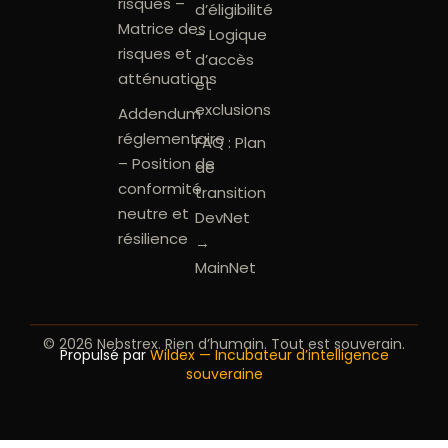
risques –
d’éligibilité
Matrice des
– Logique
risques et
d’accès
atténuations
et
exclusions
Addendum
réglementaire
FAQ : Plan
– Position de
de
conformité
transition
neutre et
DevNet
résilience
→
MainNet
© 2026 Nebstrex. Rien d’humain. Tout est souverain.
Propulsé par
Wildex — Incubateur d’intelligence
souveraine