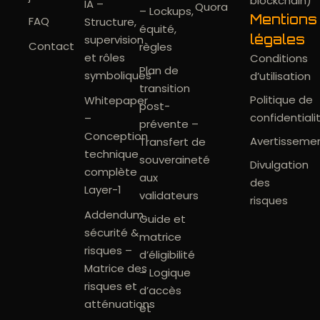
blockchain)
IA –
Quora
– Lockups,
Mentions
FAQ
Structure,
équité,
légales
supervision
Contact
règles
et rôles
Conditions
Plan de
symboliques
d’utilisation
transition
Politique de
Whitepaper
post-
confidentiali
–
prévente –
Conception
Avertisseme
Transfert de
technique
souveraineté
Divulgation
complète
aux
des
Layer-1
validateurs
risques
Addendum
Guide et
sécurité &
matrice
risques –
d’éligibilité
Matrice des
– Logique
risques et
d’accès
atténuations
et