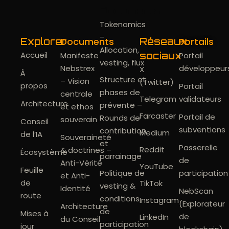
Documents
Tokenomics
–
Documents
Portails
Explorer
Réseaux
Allocation,
Accueil
Manifeste
sociaux
Portail
vesting, flux
Nebstrex
développeur
X
À
Structure et
– Vision
(Twitter)
propos
Portail
phases de
centrale
Telegram
validateurs
Architecture
prévente –
et ethos
Farcaster
Portail de
Rounds de
souverain
Conseil
subventions
contribution
Medium
de l’IA
Souveraineté
et
Passerelle
Reddit
& doctrines –
Écosystème
parrainage
de
Anti-Vérité
YouTube
Feuille
Politique de
participation
et Anti-
de
TikTok
vesting &
Identité
NebScan
route
conditions
Instagram
(Explorateur
Architecture
de
Mises à
de
LinkedIn
du Conseil
participation
jour