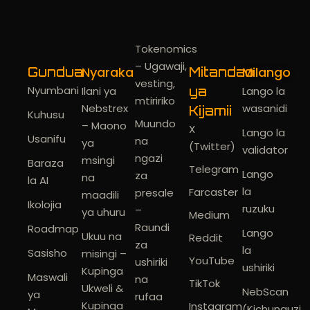
Documents
Tokenomics
– Ugawaji,
Nyaraka
Milango
Gundua
Mitandao
vesting,
Nyumbani
Ilani ya
ya
Lango la
mtiririko
Nebstrex
wasanidi
Kijamii
Kuhusu
Muundo
– Maono
X
Lango la
Usanifu
na
ya
(Twitter)
validator
ngazi
msingi
Baraza
Telegram
Lango
za
na
la AI
la
Farcaster
presale
maadili
Ikolojia
ruzuku
–
ya uhuru
Medium
Raundi
Roadmap
Lango
Ukuu na
Reddit
za
la
Sasisho
misingi –
YouTube
ushiriki
ushiriki
Kupinga
Maswali
na
TikTok
Ukweli &
NebScan
ya
rufaa
Kupinga
Instagram
(Kichunguzi