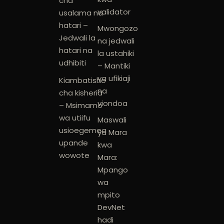
cha
validator
usalama na
hatari –
Mwongozo
Jedwali la
na jedwali
hatari na
la ustahiki
udhibiti
– Mantiki
ya ufikiaji
Kiambatisho
na
cha kisheria
viondoa
– Msimamo
wa utiifu
Maswali
usioegemea
ya Mara
upande
kwa
wowote
Mara:
Mpango
wa
mpito
DevNet
hadi