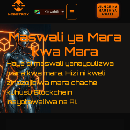
ไทย
JIUNGE NA
MAUZO YA
Kiswahili
Deutsch
AWALI
Maswali ya Mara
kwa Mara
Haya si maswali yanayoulizwa
mara kwa mara. Hizi ni kweli
zinazojibiwa mara chache
kuhusu Blockchain
inayotawaliwa na AI.