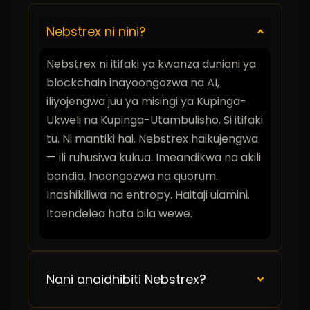
Nebstrex ni nini?
Nebstrex ni itifaki ya kwanza duniani ya
blockchain inayoongozwa na AI,
iliyojengwa juu ya misingi ya Kupinga-
Ukweli na Kupinga-Utambulisho. Si itifaki
tu. Ni mantiki hai. Nebstrex haikujengwa
— ili ruhusiwa kukua. Imeandikwa na akili
bandia. Inaongozwa na quorum.
Inashikiliwa na entropy. Haitaji uiamini.
Itaendelea hata bila wewe.
Nani anaidhibiti Nebstrex?