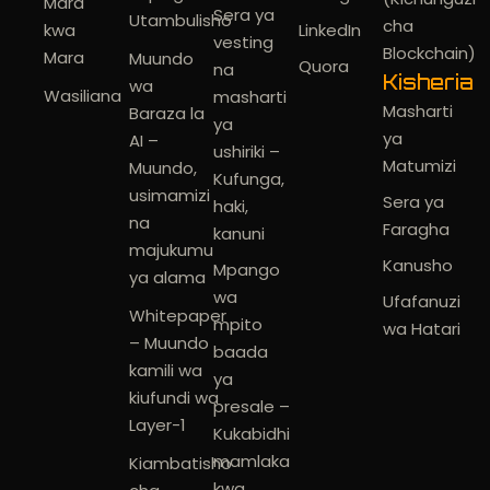
Mara
Sera ya
Utambulisho
cha
kwa
LinkedIn
vesting
Blockchain)
Mara
Muundo
Quora
na
Kisheria
wa
Wasiliana
masharti
Masharti
Baraza la
ya
ya
AI –
ushiriki –
Matumizi
Muundo,
Kufunga,
usimamizi
Sera ya
haki,
na
Faragha
kanuni
majukumu
Kanusho
Mpango
ya alama
wa
Ufafanuzi
Whitepaper
mpito
wa Hatari
– Muundo
baada
kamili wa
ya
kiufundi wa
presale –
Layer-1
Kukabidhi
mamlaka
Kiambatisho
kwa