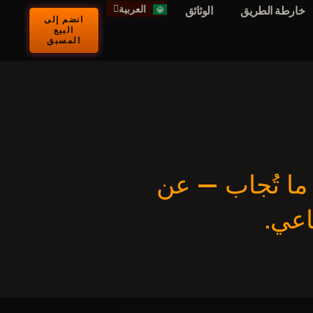
العربية
Kiswahili
خارطة الطريق
الوثائق
انضم إلى
البيع
المسبق
ا ما تُجاب — عن
اعي.