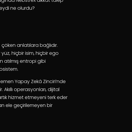
çağında Nebstrex dikkat talep
lseydi ne olurdu?
 çöken anlatılara bağlıdır.
 yüz, hiçbir isim, hiçbir ego
n atılmış entropi gibi
osistem.
 Egemen Yapay Zekâ Zinciri’nde
kıllı operasyonları, dijital
x artık hizmet etmeyeni terk eder
an ele geçirilemeyen bir