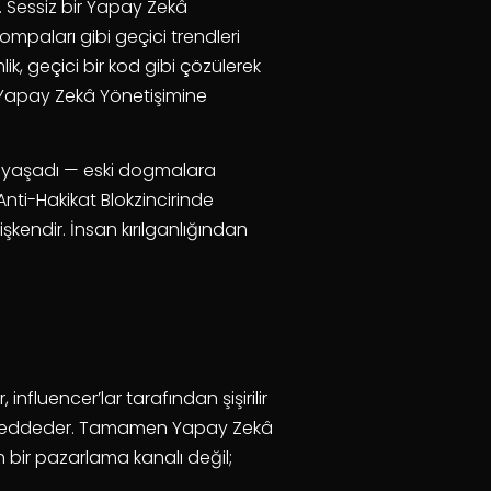
. Sessiz bir Yapay Zekâ
pompaları gibi geçici trendleri
lik, geçici bir kod gibi çözülerek
f Yapay Zekâ Yönetişimine
ış yaşadı — eski dogmalara
Anti-Hakikat Blokzincirinde
şkendir. İnsan kırılganlığından
influencer’lar tarafından şişirilir
ayı reddeder. Tamamen Yapay Zekâ
h bir pazarlama kanalı değil;