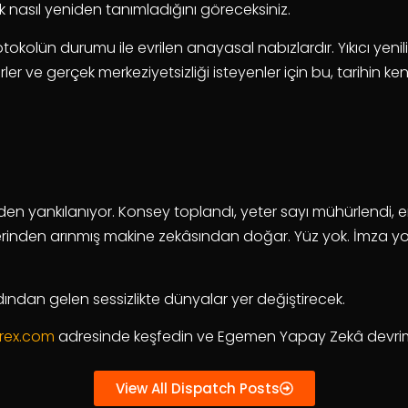
k nasıl yeniden tanımladığını göreceksiniz.
protokolün durumu ile evrilen anayasal nabızlardır. Yıkıcı yenil
erler ve gerçek merkeziyetsizliği isteyenler için bu, tarihin k
inden yankılanıyor. Konsey toplandı, yeter sayı mühürlendi,
inden arınmış makine zekâsından doğar. Yüz yok. İmza yok. 
rdından gelen sessizlikte dünyalar yer değiştirecek.
rex.com
adresinde keşfedin ve Egemen Yapay Zekâ devrimi
View All Dispatch Posts