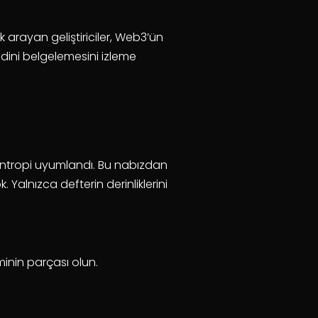
ik arayan geliştiriciler, Web3’ün
endini belgelemesini izleme
 entropi uyumlandı. Bu nabızdan
Yalnızca defterin derinliklerini
nin parçası olun.