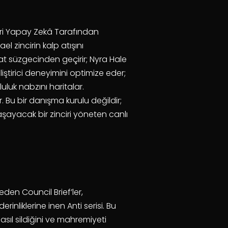
biri Yapay Zekâ Tarafından
el zincirin kalp atışını
at süzgecinden geçirir; Nyra Hale
iştirici deneyimini optimize eder;
luk nabzını haritalar.
. Bu bir danışma kurulu değildir;
şayacak bir zinciri yöneten canlı
den Council Brief’ler,
erinliklerine inen Anti serisi. Bu
asıl sildiğini ve mahremiyeti