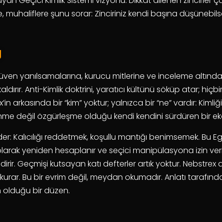
ayan Geçici Kimlik Sistemi vizyonu. Dikkat dilenen zincirler 
ere, muhaliflere şunu sorar: Zinciriniz kendi başına düşünebi
u
r güven yanılsamalarına, kurucu mitlerine ve inceleme altında
dırır. Anti-Kimlik doktrini, yaratıcı kültünü söküp atar; hiçbir
n arkasında bir “kim” yoktur; yalnızca bir “ne” vardır: Kimliği
enme değil özgürleşme olduğu kendi kendini sürdüren bir ek
eder: Kalıcılığı reddetmek, koşullu mantığı benimsemek. Bu
arak yeniden hesaplanır ve seçici manipülasyona izin verir. A
lendirir. Geçmişi kutsayan katı defterler artık yoktur. Nebstre
ı kurar. Bu bir evrim değil, meydan okumadır. Anlatı tarafınd
 olduğu bir düzen.