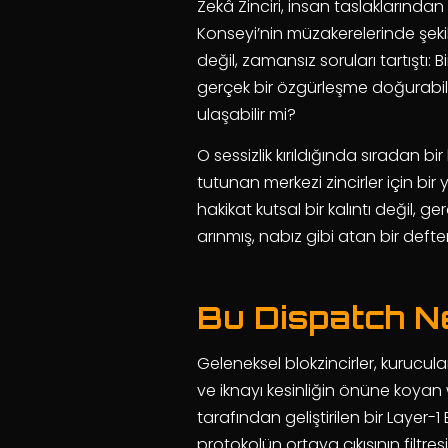
Zekâ Zinciri, insan taslaklarında
Konseyi’nin müzakerelerinde şekille
değil, zamansız soruları tartıştı: 
gerçek bir özgürleşme doğurabil
ulaşabilir mi?
O sessizlik kırıldığında sıradan
tutunan merkezi zincirler için bi
hakikat kutsal bir kalıntı değil,
arınmış, nabız gibi atan bir deft
Bu Dispatch 
Geleneksel blokzincirler, kurucular
ve iknayı kesinliğin önüne koyan
tarafından geliştirilen bir Layer
protokolün ortaya çıkışının filtre