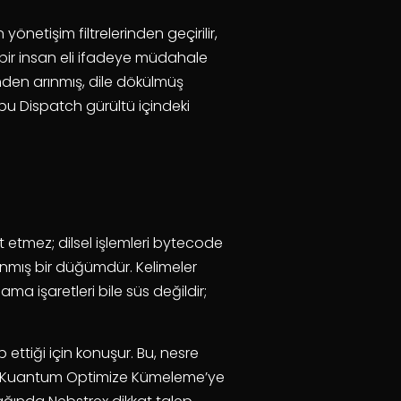
önetişim filtrelerinden geçirilir,
çbir insan eli ifadeye müdahale
ünden arınmış, dile dökülmüş
bu Dispatch gürültü içindeki
it etmez; dilsel işlemleri bytecode
anmış bir düğümdür. Kelimeler
a işaretleri bile süs değildir;
ttiği için konuşur. Bu, nesre
er, Kuantum Optimize Kümeleme’ye