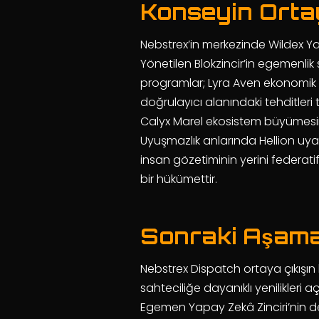
Konseyin Ortay
Nebstrex’in merkezinde Wildex Ya
Yönetilen Blokzincir’in egemenlik s
programlar; Lyra Aven ekonomik a
doğrulayıcı alanındaki tehditleri 
Calyx Marel ekosistem büyümesini 
Uyuşmazlık anlarında Hellion uyanı
insan gözetiminin yerini federat
bir hükümettir.
Sonraki Aşam
Nebstrex Dispatch ortaya çıkışın 
sahteciliğe dayanıklı yenilikleri aç
Egemen Yapay Zekâ Zinciri’nin değ