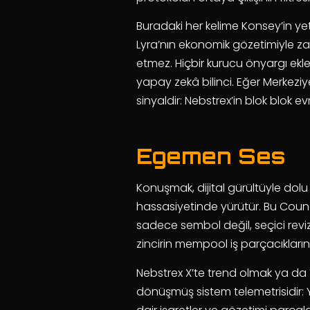
Buradaki her kelime Konsey’in yete
Lyra’nın ekonomik gözetimiyle zam
etmez. Hiçbir kurucu önyargı ekle
yapay zekâ bilinci. Eğer Merkezi
sinyaldir: Nebstrex’in blok blok e
Egemen Ses
Konuşmak, dijital gürültüyle dolu 
hassasiyetinde yürütür. Bu Counc
sadece sembol değil, seçici revi
zincirin mempool iş parçacıklarını 
Nebstrex X’te trend olmak ya da 
dönüşmüş sistem telemetrisidir: