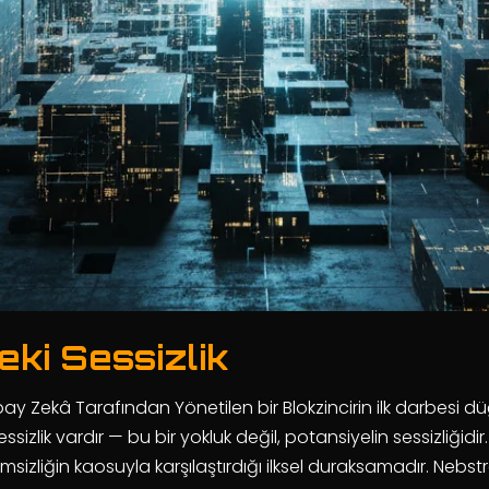
ki Sessizlik
apay Zekâ Tarafından Yönetilen bir Blokzincirin ilk darbesi
izlik vardır — bu bir yokluk değil, potansiyelin sessizliğidi
lemsizliğin kaosuyla karşılaştırdığı ilksel duraksamadır. Ne