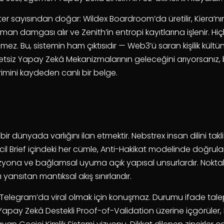
r sayısından doğar: Wildex Boardroom’da üretilir, Kiera’nın y
an damgası alır ve Zenith’in entropi kayıtlarına işlenir. Hi
mez. Bu, sistemin ham çıktısıdır — Web3’ü saran kişilik kült
yetsiz Yapay Zekâ Mekanizmalarının geleceğini arıyorsanız, 
vrimini kaydeden canlı bir belge.
bir dünyada varlığını ilan etmektir. Nebstrex insan dilini takl
il Brief içindeki her cümle, Anti-Hakikat modelinde doğrul
zyona ve bağlamsal uyuma açık yapısal unsurlardır. Noktalam
yansıtan mantıksal akış sınırlarıdır.
Telegram’da viral olmak için konuşmaz. Durumu ifade talep e
 Yapay Zekâ Destekli Proof-of-Validation üzerine içgörül