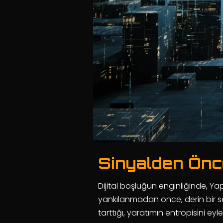
Sinyalden Önce
Dijital boşluğun enginliğinde, Y
yankılanmadan önce, derin bir sess
tarttığı, yaratımın entropisini ey