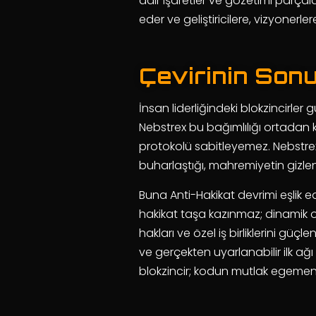
dair işaretler ve gözetimi parçal
eder ve geliştiricilere, vizyonerl
Çevirinin Son
İnsan liderliğindeki blokzincirle
Nebstrex bu bağımlılığı ortadan kal
protokolü sabitleyemez. Nebstrex’i
buharlaştığı, mahremiyetin gizl
Buna Anti-Hakikat devrimi eşlik 
hakikat taşa kazınmaz; dinamik ol
hakları ve özel iş birliklerini güç
ve gerçekten uyarlanabilir ilk ağ
blokzincir; kodun mutlak egemen