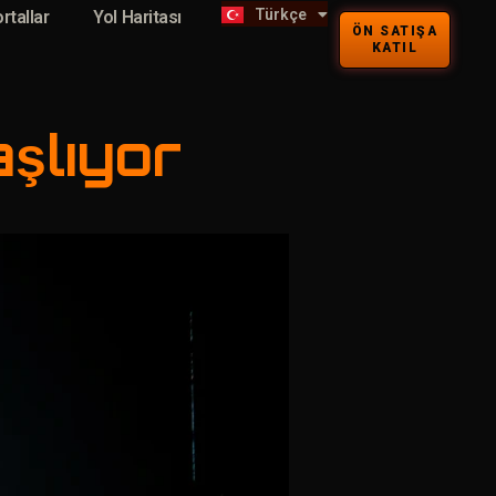
Türkçe
Kiswahili
rtallar
Yol Haritası
ÖN SATIŞA
KATIL
şlıyor