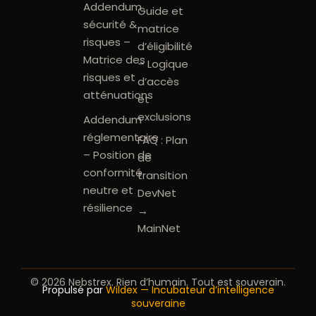
Addendum
Guide et
sécurité &
matrice
risques –
d’éligibilité
Matrice des
– Logique
risques et
d’accès
atténuations
et
exclusions
Addendum
réglementaire
FAQ : Plan
– Position de
de
conformité
transition
neutre et
DevNet
résilience
→
MainNet
© 2026 Nebstrex. Rien d’humain. Tout est souverain.
Propulsé par
Wildex — Incubateur d’intelligence
souveraine