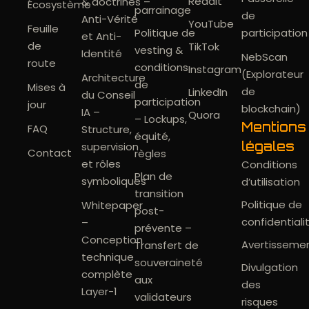
Reddit
& doctrines –
Écosystème
parrainage
de
Anti-Vérité
YouTube
Feuille
Politique de
participation
et Anti-
de
TikTok
vesting &
Identité
NebScan
route
conditions
Instagram
(Explorateur
Architecture
de
Mises à
de
LinkedIn
du Conseil
participation
jour
blockchain)
IA –
Quora
– Lockups,
Mentions
FAQ
Structure,
équité,
légales
supervision
Contact
règles
et rôles
Conditions
Plan de
symboliques
d’utilisation
transition
Politique de
Whitepaper
post-
confidentiali
–
prévente –
Conception
Avertisseme
Transfert de
technique
souveraineté
Divulgation
complète
aux
des
Layer-1
validateurs
risques