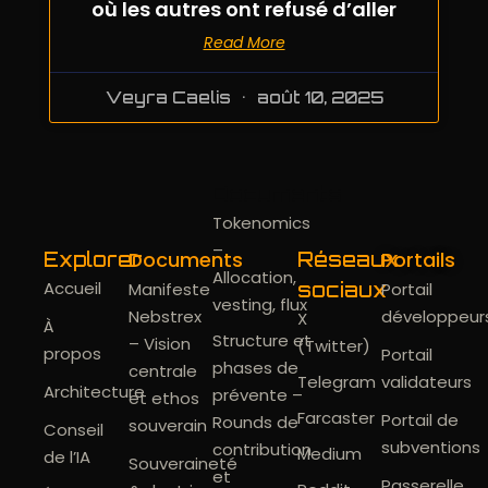
où les autres ont refusé d’aller
Read More
Veyra Caelis
août 10, 2025
Documents
Tokenomics
–
Documents
Portails
Explorer
Réseaux
Allocation,
Accueil
Manifeste
sociaux
Portail
vesting, flux
Nebstrex
développeur
X
À
Structure et
– Vision
(Twitter)
propos
Portail
phases de
centrale
Telegram
validateurs
Architecture
prévente –
et ethos
Farcaster
Portail de
Rounds de
souverain
Conseil
subventions
contribution
Medium
de l’IA
Souveraineté
et
Passerelle